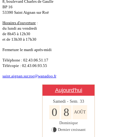
8, boulevard Charles de Gaulle
BP 16
53390 Saint Aignan sur Roë
Horaires d'ouverture
:
du lundi au vendredi
de 8h45 à 12h30
et de 13h30 à 17h30
Fermeture le mardi après-midi
Téléphone : 02.43.06.51.17
Télécopie : 02.43.06.93.55
saint.aignan.sur.roe@wanadoo.fr
Aujourd'hui
Samedi - Sem.
33
0
8
AOÛT
Dominique
Dernier croissant